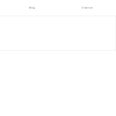
Blog
O sbírce