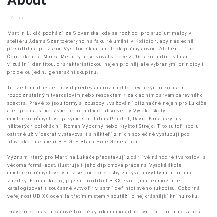
- Artist
Martin Lukáč pochází ze Slovenska, kde se rozhodl pro studium malby v
ateliéru Adama Szentpéteryho na fakultě umění v Košicích, aby následně
přesídlil na pražskou Vysokou školu uměleckoprůmyslovou. Ateliér Jiřího
Černického a Marka Meduny absolvoval v roce 2016 jako malíř s vlastní
vizuální identitou, charakteristickou nejen pro něj, ale vybranými principy i
pro celou jednu generační skupinu.
Tu lze formálně definovat především rozmáchle gestickým rukopisem,
rozpoznatelným tvaroslovím nebo respektem k základním barvám barevného
spektra. Právě to jsou formy a způsoby uvažování příznačné nejen pro Lukáče,
ale i pro další nedávné nebo budoucí absolventy Vysoké školy
uměleckoprůmyslové, jakými jsou Julius Reichel, David Krňanský a v
některých polohách i Roman Výborný nebo Kryštof Strejc. Tito autoři spolu
ostatně už vícekrát vystavovali a někteří z nich společně vystupují pod
hlavičkou uskupení B.H.G. – Black Hole Generation.
Význam, který pro Martina Lukáče představují zdánlivě náhodné tvarosloví a
vědomá formálnost, ilustruje i jeho diplomová práce na Vysoké škole
uměleckoprůmyslové, v níž se pomocí kresby zabývá navyklými rutinními
zážitky. Formát knihy, jejž si pro dílo UB XX zvolil, mu je umožňuje
katalogizovat a současně vytvořit vlastní definici svého rukopisu. Odborná
veřejnost UB XX ocenila třetím místem v soutěži o nejkrásnější knihu roku.
Právě rukopis v Lukáčově tvorbě vyniká mimořádnou vnitřní propracovaností.