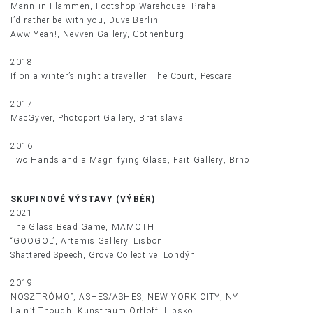
Mann in Flammen, Footshop Warehouse, Praha
I’d rather be with you, Duve Berlin
Aww Yeah!, Nevven Gallery, Gothenburg
2018
If on a winter’s night a traveller, The Court, Pescara
2017
MacGyver, Photoport Gallery, Bratislava
2016
Two Hands and a Magnifying Glass, Fait Gallery, Brno
SKUPINOVÉ VÝSTAVY (VÝBĚR)
2021
The Glass Bead Game, MAMOTH
“GOOGOL”, Artemis Gallery, Lisbon
Shattered Speech, Grove Collective, Londýn
2019
NOSZTRÓMO”, ASHES/ASHES, NEW YORK CITY, NY
I ain’t Though, Kunstraum Ortloff, Lipsko