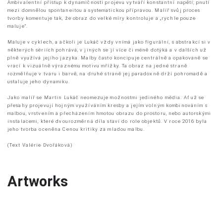
Ambivalentní přístup k dynamičnosti projevu vytváří konstantní napětí; pnutí
mezi domnělou spontaneitou a systematickou přípravou. Malíř svůj proces
tvorby komentuje tak, že obraz do velké míry kontroluje a „rychle pouze
maluje“.
Maluje v cyklech, a ačkoli je Lukáč vždy vnímá jako figurální, s abstrakcí si v
některých sériích pohrává, v jiných se jí více či méně dotýká a v dalších už
plně využívá jejího jazyka. Malby často koncipuje centrálně a opakovaně se
vrací k vizuálně výraznému motivu mřížky. Ta obraz na jedné straně
rozmělňuje v tvaru i barvě, na druhé straně jej paradoxně drží pohromadě a
ustaluje jeho dynamiku.
Jako malíř se Martin Lukáč neomezuje možnostmi jediného média. Ať už se
přesahy projevují hojným využíváním kresby a jejím volným kombinováním s
malbou, vrstvením a přecházením hmotou obrazu do prostoru, nebo autorskými
instalacemi, které dvourozměrná díla staví do role objektů. V roce 2016 byla
jeho tvorba oceněna Cenou kritiky za mladou malbu.
(Text Valérie Dvořáková)
Artworks