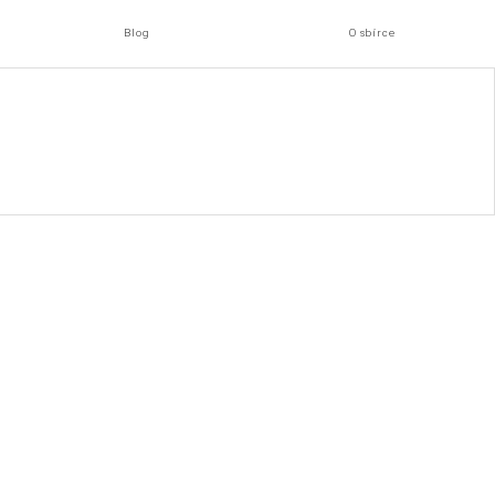
Blog
O sbírce