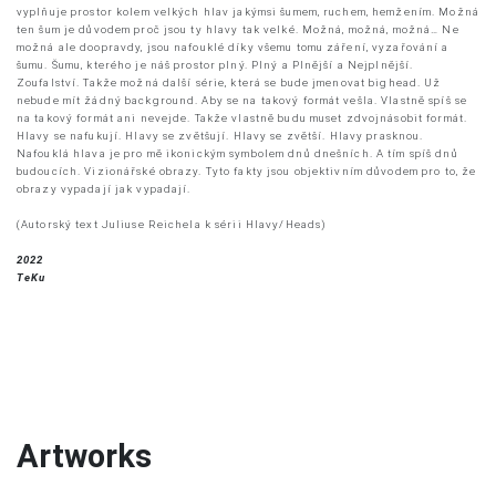
vyplňuje prostor kolem velkých hlav jakýmsi šumem, ruchem, hemžením. Možná
ten šum je důvodem proč jsou ty hlavy tak velké. Možná, možná, možná… Ne
možná ale doopravdy, jsou nafouklé díky všemu tomu záření, vyzařování a
šumu. Šumu, kterého je náš prostor plný. Plný a Plnější a Nejplnější.
Zoufalství. Takže možná další série, která se bude jmenovat bighead. Už
nebude mít žádný background. Aby se na takový formát vešla. Vlastně spíš se
na takový formát ani nevejde. Takže vlastně budu muset zdvojnásobit formát.
Hlavy se nafukují. Hlavy se zvětšují. Hlavy se zvětší. Hlavy prasknou.
Nafouklá hlava je pro mě ikonickým symbolem dnů dnešních. A tím spíš dnů
budoucích. Vizionářské obrazy. Tyto fakty jsou objektivním důvodem pro to, že
obrazy vypadají jak vypadají.
(Autorský text Juliuse Reichela k sérii Hlavy/Heads)
2022
TeKu
Artworks