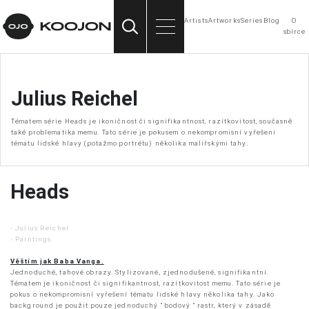
Contemporary Art Collection
Artists
Artworks
Series
Blog
O
vyhledávání
menu
sbírce
Julius Reichel
Tématem série Heads je ikoničnost či signifikantnost, razítkovitost, současně
také problematika memu. Tato série je pokusem o nekompromisní vyřešení
tématu lidské hlavy (potažmo portrétu) několika malířskými tahy.
Heads
-
Julius Reichel
-
Paintings
Věštím jak Baba Vanga.
Jednoduché, tahové obrazy. Stylizované, zjednodušené, signifikantní.
Tématem je ikoničnost či signifikantnost, razítkovitost memu. Tato série je
pokus o nekompromisní vyřešení tématu lidské hlavy několika tahy. Jako
background je použit pouze jednoduchý “ bodový “ rastr, který v zásadě